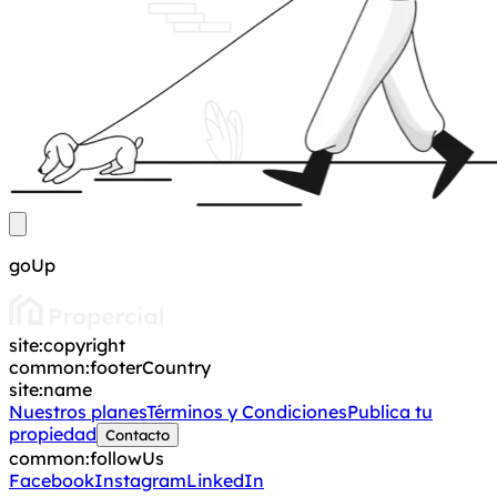
goUp
site:copyright
common:footerCountry
site:name
Nuestros planes
Términos y Condiciones
Publica tu
propiedad
Contacto
common:followUs
Facebook
Instagram
LinkedIn