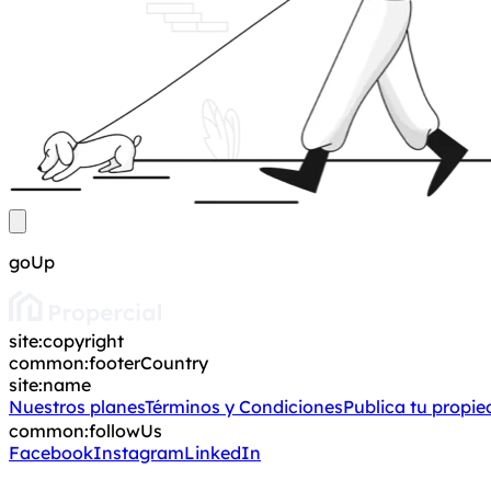
goUp
site:copyright
common:footerCountry
site:name
Nuestros planes
Términos y Condiciones
Publica tu propi
common:followUs
Facebook
Instagram
LinkedIn