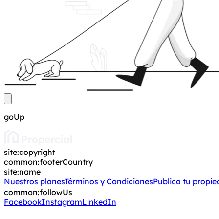
goUp
site:copyright
common:footerCountry
site:name
Nuestros planes
Términos y Condiciones
Publica tu propi
common:followUs
Facebook
Instagram
LinkedIn