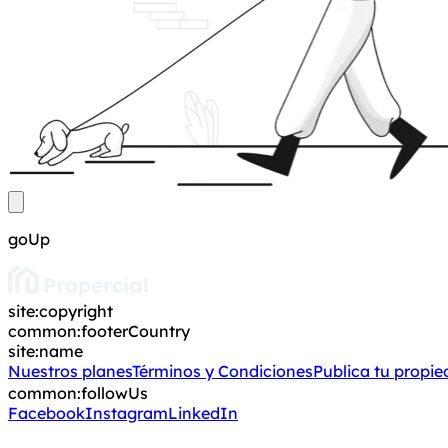
goUp
site:copyright
common:footerCountry
site:name
Nuestros planes
Términos y Condiciones
Publica tu propi
common:followUs
Facebook
Instagram
LinkedIn