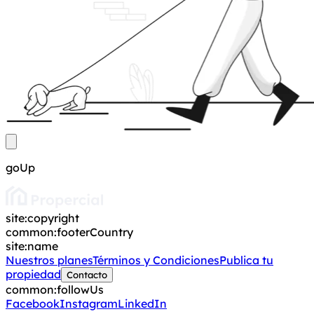
goUp
site:copyright
common:footerCountry
site:name
Nuestros planes
Términos y Condiciones
Publica tu
propiedad
Contacto
common:followUs
Facebook
Instagram
LinkedIn