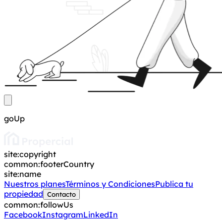
goUp
site:copyright
common:footerCountry
site:name
Nuestros planes
Términos y Condiciones
Publica tu
propiedad
Contacto
common:followUs
Facebook
Instagram
LinkedIn