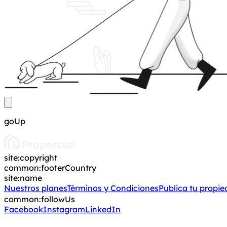
goUp
site:copyright
common:footerCountry
site:name
Nuestros planes
Términos y Condiciones
Publica tu propi
common:followUs
Facebook
Instagram
LinkedIn