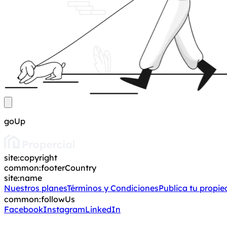
goUp
site:copyright
common:footerCountry
site:name
Nuestros planes
Términos y Condiciones
Publica tu propi
common:followUs
Facebook
Instagram
LinkedIn