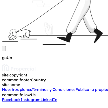
goUp
site:copyright
common:footerCountry
site:name
Nuestros planes
Términos y Condiciones
Publica tu propi
common:followUs
Facebook
Instagram
LinkedIn